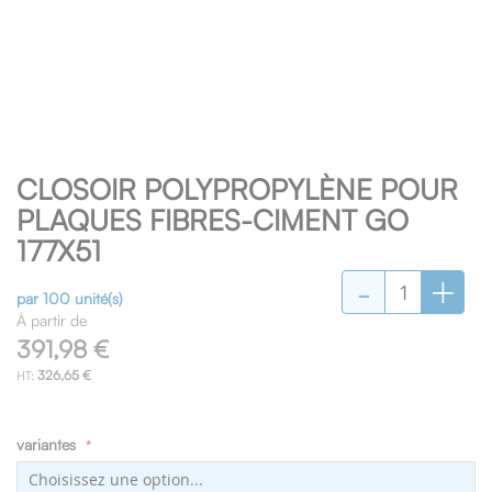
Skip
CLOSOIR POLYPROPYLÈNE POUR
to
the
PLAQUES FIBRES-CIMENT GO
beginning
177X51
of
-
+
the
images
par 100 unité(s)
gallery
À partir de
391,98 €
326,65 €
variantes